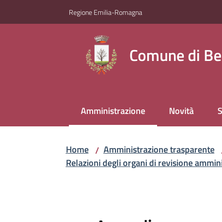
Vai al contenuto
Vai alla navigazione
Vai al footer
Regione Emilia-Romagna
Comune di Be
Amministrazione
Novità
S
Menu selezionato
Home
Amministrazione trasparente
/
Relazioni degli organi di revisione ammini