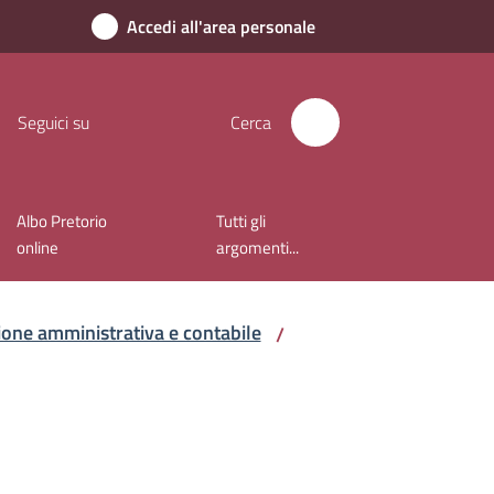
Accedi all'area personale
Seguici su
Cerca
Albo Pretorio
Tutti gli
online
argomenti...
sione amministrativa e contabile
/