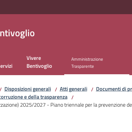
ntivoglio
Vivere
Amministrazione
ervizi
Bentivoglio
Menu selezionato
Trasparente
Disposizioni generali
Atti generali
Documenti di p
/
/
/
corruzione e della trasparenza
/
izzazione) 2025/2027 - Piano triennale per la prevenzione del