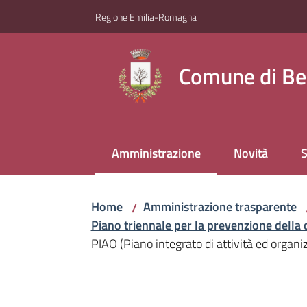
Vai al contenuto
Vai alla navigazione
Vai al footer
Regione Emilia-Romagna
Comune di Be
Amministrazione
Novità
S
Menu selezionato
Home
Amministrazione trasparente
/
Piano triennale per la prevenzione della 
PIAO (Piano integrato di attività ed organ