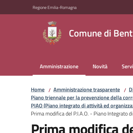
Vai al contenuto
Vai alla navigazione
Vai al footer
Regione Emilia-Romagna
Comune di Bent
Amministrazione
Novità
Servi
Menu selezionato
Home
Amministrazione trasparente
D
/
/
Piano triennale per la prevenzione della cor
PIAO (Piano integrato di attività ed organiz
Prima modifica del P.I.A.O. - Piano Integrato 
Prima modifica del