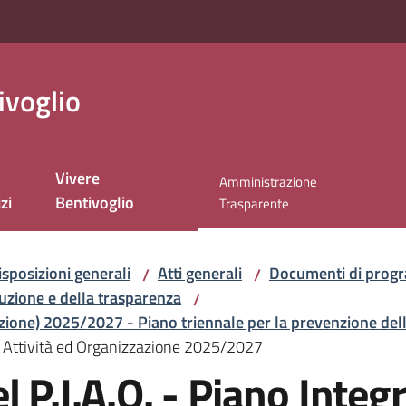
ivoglio
Vivere
Amministrazione
zi
Bentivoglio
Menu selezionato
Trasparente
isposizioni generali
Atti generali
Documenti di progr
/
/
ruzione e della trasparenza
/
zazione) 2025/2027 - Piano triennale per la prevenzione del
di Attività ed Organizzazione 2025/2027
 P.I.A.O. - Piano Integr