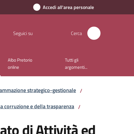
Accedi all'area personale
Seguici su
Cerca
Albo Pretorio
Tutti gli
online
argomenti...
ammazione strategico-gestionale
/
la corruzione e della trasparenza
/
ato di Attività ed