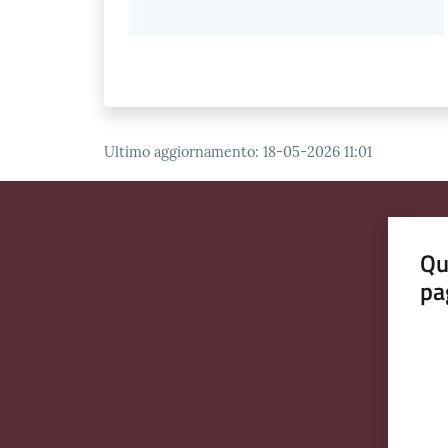
Ultimo aggiornamento
:
18-05-2026 11:01
Qu
pa
Valut