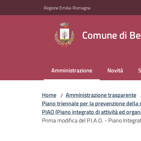
Vai al contenuto
Vai alla navigazione
Vai al footer
Regione Emilia-Romagna
Comune di Be
Amministrazione
Novità
S
Menu selezionato
Home
Amministrazione trasparente
/
Piano triennale per la prevenzione della 
PIAO (Piano integrato di attività ed orga
Prima modifica del P.I.A.O. - Piano Integr