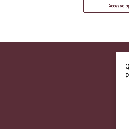
Accesso o
Q
p
Va