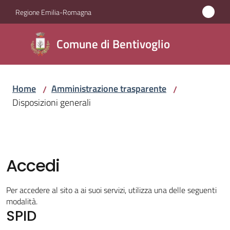
Vai al contenuto
Vai alla navigazione
Vai al footer
Regione Emilia-Romagna
Comune di
Comune di Bentivoglio
Bentivoglio
Home
Amministrazione trasparente
/
/
Amministrazione
Disposizioni generali
Menu selezionato
Novità
Servizi
Accedi
Vivere
Per accedere al sito a ai suoi servizi, utilizza una delle seguenti
Bentivoglio
modalità.
SPID