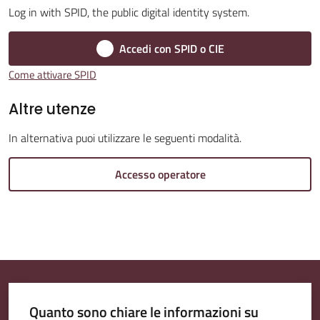
Log in with SPID, the public digital identity system.
Amministrazione
Accedi con SPID o CIE
Trasparente
Come attivare SPID
Menu selezionato
A
Altre utenze
l
In alternativa puoi utilizzare le seguenti modalità.
b
o
Accesso operatore
P
r
e
t
o
r
i
Quanto sono chiare le informazioni su
o