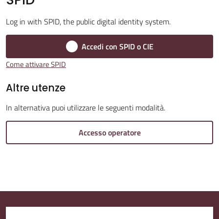
Log in with SPID, the public digital identity system.
Amministrazione
Trasparente
Accedi con SPID o CIE
Menu selezionato
Come attivare SPID
A
l
Altre utenze
b
In alternativa puoi utilizzare le seguenti modalità.
o
P
Accesso operatore
r
e
t
o
r
i
o