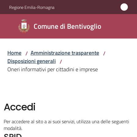
Vai al contenuto
Vai alla navigazione
Vai al footer
Regione Emilia-Romagna
Comune di
Comune di Bentivoglio
Bentivoglio
Home
Amministrazione trasparente
/
/
Amministrazione
Disposizioni generali
/
Menu selezionato
Oneri informativi per cittadini e imprese
Novità
Servizi
Accedi
Vivere
Bentivoglio
Per accedere al sito a ai suoi servizi, utilizza una delle seguenti
modalità.
SPID