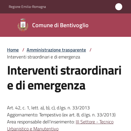
Vai al contenuto
Vai alla navigazione
Vai al footer
Regione Emilia-Romagna
Comune di
Comune di Bentivoglio
Bentivoglio
Home
/
Amministrazione trasparente
/
Amministrazione
Interventi straordinari e di emergenza
Menu selezionato
Interventi straordinari
Novità
e di emergenza
Servizi
Vivere
Art. 42, c. 1, lett. a), b), c), d.lgs. n. 33/2013
Bentivoglio
Aggiornamento: Tempestivo (ex art. 8, d.lgs. n. 33/2013)
Area responsabile dell'inserimento:
III Settore - Tecnico
Urbanistico e Manutentivo