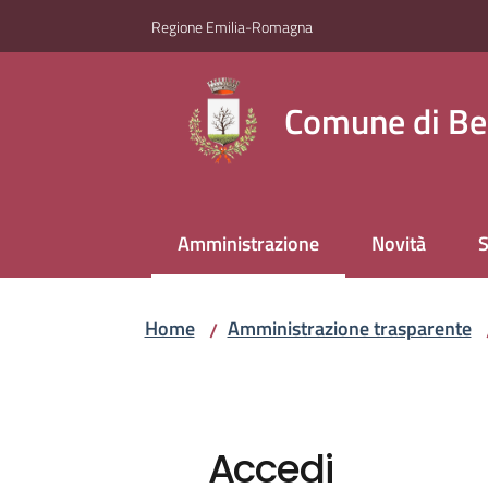
Vai al contenuto
Vai alla navigazione
Vai al footer
Regione Emilia-Romagna
Comune di Be
Amministrazione
Novità
S
Menu selezionato
Home
Amministrazione trasparente
/
Accedi