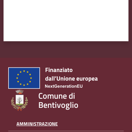
l
i
n
e
Tutti
gli
argomenti...
Seguici
su
Comune di
Bentivoglio
AMMINISTRAZIONE