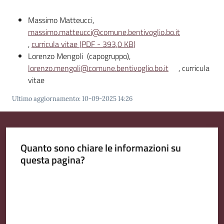
Massimo Matteucci,
Amministrazione
massimo.matteucci@comune.bentivoglio.bo.it
Trasparente
,
curricula vitae
(
PDF
-
393,0 KB
)
Menu selezionato
Lorenzo Mengoli (capogruppo),
A
lorenzo.mengoli@comune.bentivoglio.bo.it
, curricula
l
vitae
b
o
Ultimo aggiornamento
:
10-09-2025 14:26
P
r
e
Quanto sono chiare le informazioni su
t
questa pagina?
o
r
Valuta da 1 a 5 stelle
i
o
o
n