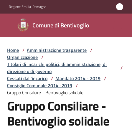
Vai al contenuto
Vai alla navigazione
Vai al footer
Regione Emilia-Romagna
Comune di
Comune di Bentivoglio
Bentivoglio
Home
/
Amministrazione trasparente
/
Amministrazione
Organizzazione
/
Menu selezionato
Titolari di incarichi politici, di amministrazione, di
/
Novità
direzione o di governo
Cessati dall'incarico
/
Mandato 2014 - 2019
/
Consiglio Comunale 2014 -2019
/
Servizi
Gruppo Consiliare - Bentivoglio solidale
Gruppo Consiliare -
Vivere
Bentivoglio
Bentivoglio solidale