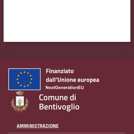
l
i
n
e
Tutti
gli
argomenti...
Seguici
su
Comune di
Bentivoglio
AMMINISTRAZIONE