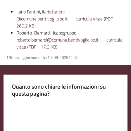
Ilario Fantini,
ilario.fantini
Amministrazione
@comune.bentivoglio.bo.it
,
curricula vitae
(
PDF
-
Trasparente
269,2 KB
)
Menu selezionato
Roberto Bernardi (capogruppo),
A
roberto.bernardi@comune.bentivoglio.bo.it
,
curricula
l
vitae
(
PDF
-
17,0 KB
)
b
o
Ultimo aggiornamento
:
10-09-2025 14:07
P
r
e
Quanto sono chiare le informazioni su
t
questa pagina?
o
r
Valuta da 1 a 5 stelle
i
o
o
n