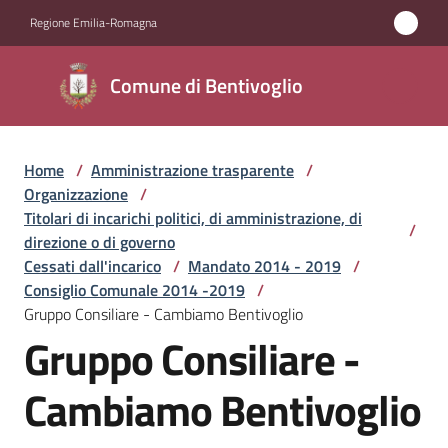
Vai al contenuto
Vai alla navigazione
Vai al footer
Regione Emilia-Romagna
Comune di
Comune di Bentivoglio
Bentivoglio
Home
/
Amministrazione trasparente
/
Amministrazione
Organizzazione
/
Menu selezionato
Titolari di incarichi politici, di amministrazione, di
/
Novità
direzione o di governo
Cessati dall'incarico
/
Mandato 2014 - 2019
/
Consiglio Comunale 2014 -2019
/
Servizi
Gruppo Consiliare - Cambiamo Bentivoglio
Gruppo Consiliare -
Vivere
Bentivoglio
Cambiamo Bentivoglio