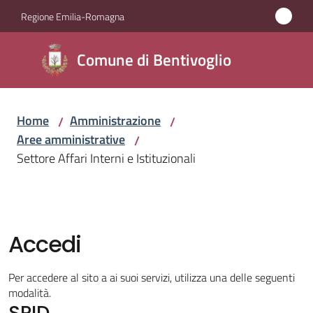
Vai al contenuto
Vai alla navigazione
Vai al footer
Regione Emilia-Romagna
Comune di
Comune di Bentivoglio
Bentivoglio
Home
Amministrazione
/
/
Amministrazione
Aree amministrative
/
Menu selezionato
Settore Affari Interni e Istituzionali
Novità
Servizi
Accedi
Vivere
Bentivoglio
Per accedere al sito a ai suoi servizi, utilizza una delle seguenti
modalità.
SPID