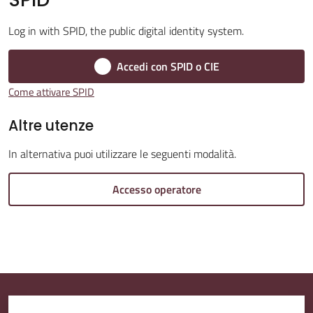
Log in with SPID, the public digital identity system.
Amministrazione
Trasparente
Accedi con SPID o CIE
Come attivare SPID
A
l
Altre utenze
b
In alternativa puoi utilizzare le seguenti modalità.
o
P
Accesso operatore
r
e
t
o
r
i
o