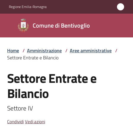
Vai al contenuto
Vai alla navigazione
Vai al footer
Regione Emilia-Romagna
Comune di
Comune di Bentivoglio
Bentivoglio
Home
/
Amministrazione
/
Aree amministrative
/
Amministrazione
Settore Entrate e Bilancio
Menu selezionato
Novità
Settore Entrate e
Salta al contenuto
Servizi
Bilancio
Vivere
Settore IV
Bentivoglio
Condividi
Vedi azioni