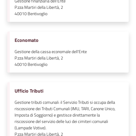
Gestione finanziaria dell'Ente
l
P.zza Martiri della Libertà, 2
i
40010
Bentivoglio
n
e
Economato
Tutti
gli
Gestione della cassa economale dell'Ente
P.zza Martiri della Libertà, 2
argomenti...
40010
Bentivoglio
Seguici
Ufficio Tributi
su
Gestione tributi comunali: il Servizio Tributi si occupa della
riscossione dei Tributi Comunali (IMU, TARI, Canone Unico,
Imposta di Soggiorno) e gestisce direttamente la
riscossione del servizio delle luci dei cimiteri comunali
(Lampade Votive).
P.zza Martiri della Libertà, 2