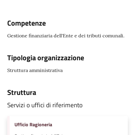
Amministrazione
Competenze
Trasparente
Gestione finanziaria dell'Ente e dei tributi comunali.
A
l
b
Tipologia organizzazione
o
P
Struttura amministrativa
r
e
t
Struttura
o
r
Servizi o uffici di riferimento
i
o
Ufficio Ragioneria
o
n