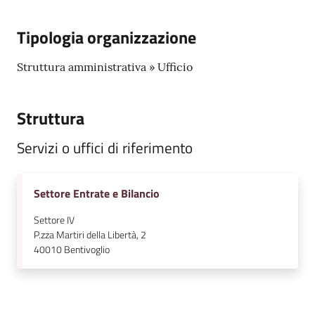
l
i
Tipologia organizzazione
n
e
Struttura amministrativa » Ufficio
Tutti
Struttura
gli
argomenti...
Servizi o uffici di riferimento
Settore Entrate e Bilancio
Seguici
su
Settore IV
P.zza Martiri della Libertà, 2
40010
Bentivoglio