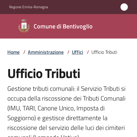
Vai al contenuto
Vai alla navigazione
Vai al footer
Regione Emilia-Romagna
Comune di
Comune di Bentivoglio
Bentivoglio
Home
/
Amministrazione
/
Uffici
/
Ufficio Tributi
Amministrazione
Menu selezionato
Ufficio Tributi
Salta al contenuto
Novità
Gestione tributi comunali: il Servizio Tributi si 
Servizi
occupa della riscossione dei Tributi Comunali 
Vivere
(IMU, TARI, Canone Unico, Imposta di 
Bentivoglio
Soggiorno) e gestisce direttamente la 
riscossione del servizio delle luci dei cimiteri 