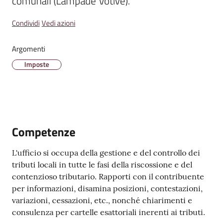
comunali (Lampade Votive).
Condividi
Vedi azioni
Amministrazione
Trasparente
Argomenti
A
Imposte
l
b
o
P
r
Competenze
e
t
L'ufficio si occupa della gestione e del controllo dei
o
tributi locali in tutte le fasi della riscossione e del
r
contenzioso tributario. Rapporti con il contribuente
i
per informazioni, disamina posizioni, contestazioni,
o
variazioni, cessazioni, etc., nonché chiarimenti e
o
consulenza per cartelle esattoriali inerenti ai tributi.
n