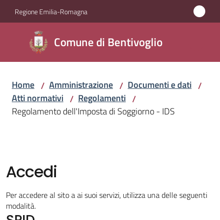
Vai al contenuto
Vai alla navigazione
Vai al footer
Regione Emilia-Romagna
Comune di
Comune di Bentivoglio
Bentivoglio
Home
Amministrazione
Documenti e dati
/
/
/
Amministrazione
Atti normativi
Regolamenti
/
/
Menu selezionato
Regolamento dell'Imposta di Soggiorno - IDS
Novità
Servizi
Accedi
Vivere
Bentivoglio
Per accedere al sito a ai suoi servizi, utilizza una delle seguenti
modalità.
SPID