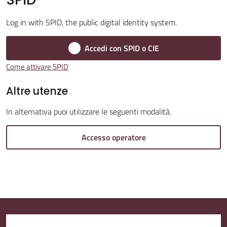
Log in with SPID, the public digital identity system.
Amministrazione
Trasparente
Accedi con SPID o CIE
Come attivare SPID
A
l
Altre utenze
b
In alternativa puoi utilizzare le seguenti modalità.
o
P
Accesso operatore
r
e
t
o
r
i
o