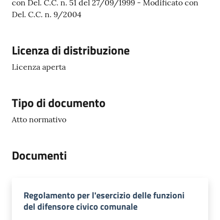
con Del. C.C. n. 51 del 27/09/1999 - Modificato con
l
Del. C.C. n. 9/2004
i
n
e
Licenza di distribuzione
Licenza aperta
Tutti
gli
argomenti...
Tipo di documento
Atto normativo
Seguici
su
Documenti
Regolamento per l'esercizio delle funzioni
del difensore civico comunale