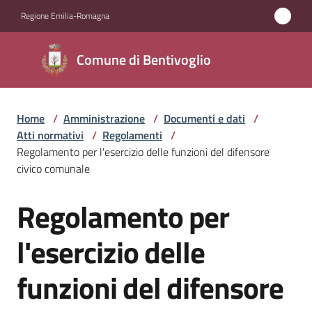
Vai al contenuto
Vai alla navigazione
Vai al footer
Regione Emilia-Romagna
Comune di
Comune di Bentivoglio
Bentivoglio
Home
/
Amministrazione
/
Documenti e dati
/
Amministrazione
Atti normativi
/
Regolamenti
/
Menu selezionato
Regolamento per l'esercizio delle funzioni del difensore
Novità
civico comunale
Regolamento per
Servizi
Salta al contenuto
l'esercizio delle
Vivere
Bentivoglio
funzioni del difensore