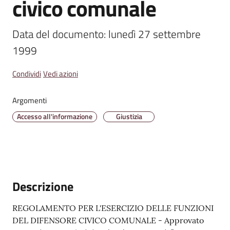
civico comunale
Amministrazione
Data del documento: lunedì 27 settembre 
Trasparente
1999
A
Condividi
Vedi azioni
l
b
Argomenti
o
P
Accesso all'informazione
Giustizia
r
e
t
o
r
Descrizione
i
o
REGOLAMENTO PER L'ESERCIZIO DELLE FUNZIONI
o
DEL DIFENSORE CIVICO COMUNALE - Approvato
n