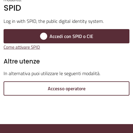
SPID
Amministrazione
Log in with SPID, the public digital identity system.
Trasparente
Accedi con SPID o CIE
A
Come attivare SPID
l
b
Altre utenze
o
In alternativa puoi utilizzare le seguenti modalità.
P
r
Accesso operatore
e
t
o
r
i
o