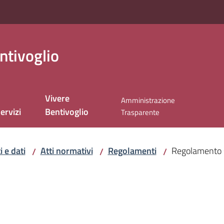
ntivoglio
Vivere
Amministrazione
ervizi
Bentivoglio
Trasparente
 e dati
Atti normativi
Regolamenti
Regolamento s
/
/
/