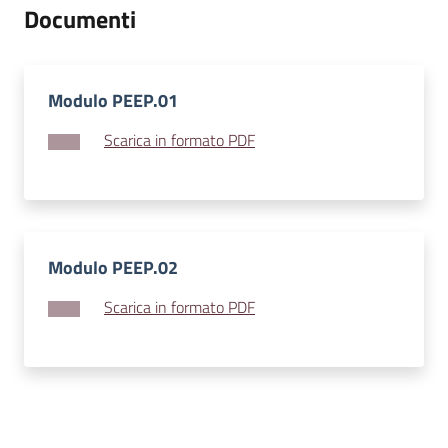
Documenti
l
i
n
e
Modulo PEEP.01
Scarica in formato PDF
Tutti
gli
argomenti...
Modulo PEEP.02
Seguici
su
Scarica in formato PDF