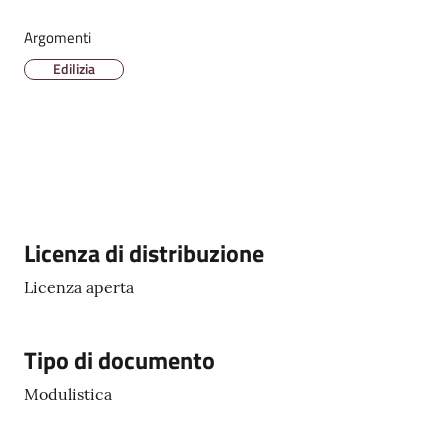
Argomenti
Amministrazione
Edilizia
Trasparente
A
l
b
o
P
Descrizione
Licenza di distribuzione
r
e
Licenza aperta
t
o
r
Tipo di documento
i
o
Modulistica
o
n