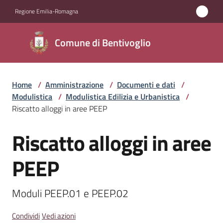
Vai al contenuto
Vai alla navigazione
Vai al footer
Regione Emilia-Romagna
Comune di
Comune di Bentivoglio
Bentivoglio
Home
/
Amministrazione
/
Documenti e dati
/
Amministrazione
Modulistica
/
Modulistica Edilizia e Urbanistica
/
Menu selezionato
Riscatto alloggi in aree PEEP
Novità
Riscatto alloggi in aree
Salta al contenuto
Servizi
PEEP
Vivere
Bentivoglio
Moduli PEEP.01 e PEEP.02
Condividi
Vedi azioni