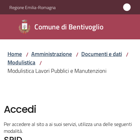
Vai al contenuto
Vai alla navigazione
Vai al footer
Regione Emilia-Romagna
Comune di
Comune di Bentivoglio
Bentivoglio
Home
Amministrazione
Documenti e dati
/
/
/
Amministrazione
Modulistica
/
Menu selezionato
Modulistica Lavori Pubblici e Manutenzioni
Novità
Servizi
Accedi
Vivere
Bentivoglio
Per accedere al sito a ai suoi servizi, utilizza una delle seguenti
modalità.
SPID