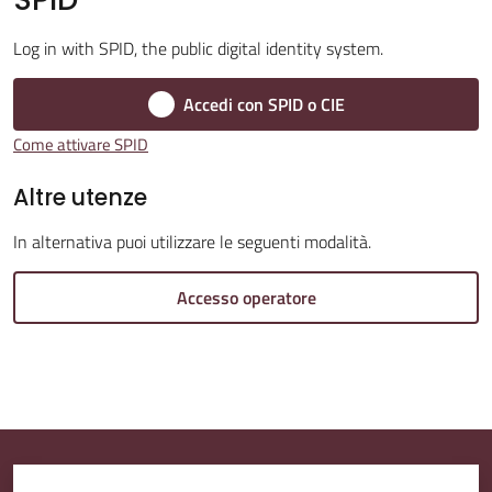
Log in with SPID, the public digital identity system.
Amministrazione
Trasparente
Accedi con SPID o CIE
Come attivare SPID
A
l
Altre utenze
b
In alternativa puoi utilizzare le seguenti modalità.
o
P
Accesso operatore
r
e
t
o
r
i
o