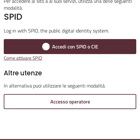
Per accedere al sito a ai suoi servizi, utilizza una delle seguenti
modalità.
SPID
Amministrazione
Trasparente
Log in with SPID, the public digital identity system.
A
Accedi con SPID o CIE
l
Come attivare SPID
b
o
Altre utenze
P
In alternativa puoi utilizzare le seguenti modalità.
r
e
Accesso operatore
t
o
r
i
o