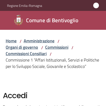
Vai al contenuto
Vai alla navigazione
Vai al footer
Regione Emilia-Romagna
Comune di
Comune di Bentivoglio
Bentivoglio
Home
Amministrazione
/
/
Amministrazione
Organi di governo
Commissioni
/
/
Menu selezionato
Commissioni Consiliari
/
Novità
Commissione 1 “Affari Istituzionali, Servizi e Politiche
per lo Sviluppo Sociale, Giovanile e Scolastico”
Servizi
Vivere
Bentivoglio
Accedi