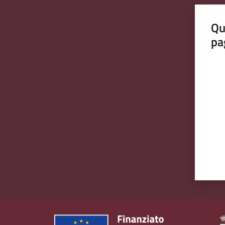
Qu
pa
Valut