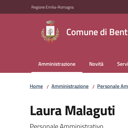
Vai al contenuto
Vai alla navigazione
Vai al footer
Regione Emilia-Romagna
Comune di Bent
Amministrazione
Novità
Servi
Menu selezionato
Home
Amministrazione
Personale Am
/
/
Salta al contenuto
Laura Malaguti
Personale Amministrativo