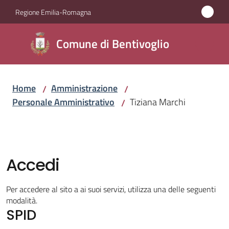
Vai al contenuto
Vai alla navigazione
Vai al footer
Regione Emilia-Romagna
Comune di
Comune di Bentivoglio
Bentivoglio
Home
Amministrazione
/
/
Amministrazione
Personale Amministrativo
Tiziana Marchi
/
Menu selezionato
Novità
Servizi
Accedi
Vivere
Per accedere al sito a ai suoi servizi, utilizza una delle seguenti
Bentivoglio
modalità.
SPID