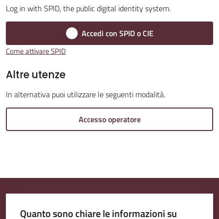
Log in with SPID, the public digital identity system.
Amministrazione
Accedi con SPID o CIE
Trasparente
Come attivare SPID
A
Altre utenze
l
In alternativa puoi utilizzare le seguenti modalità.
b
o
Accesso operatore
P
r
e
t
o
r
i
Quanto sono chiare le informazioni su
o