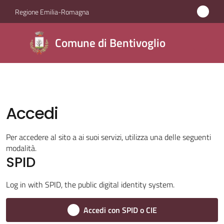
Vai al contenuto
Vai alla navigazione
Vai al footer
Regione Emilia-Romagna
Comune di
Comune di Bentivoglio
Bentivoglio
Amministrazione
Accedi
Novità
Per accedere al sito a ai suoi servizi, utilizza una delle seguenti
modalità.
Servizi
SPID
Vivere
Log in with SPID, the public digital identity system.
Bentivoglio
Accedi con SPID o CIE