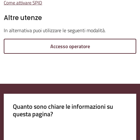
Come attivare SPID
Altre utenze
Amministrazione
Trasparente
In alternativa puoi utilizzare le seguenti modalità.
Accesso operatore
A
l
b
o
P
r
e
Quanto sono chiare le informazioni su
t
questa pagina?
o
r
Valuta da 1 a 5 stelle
i
o