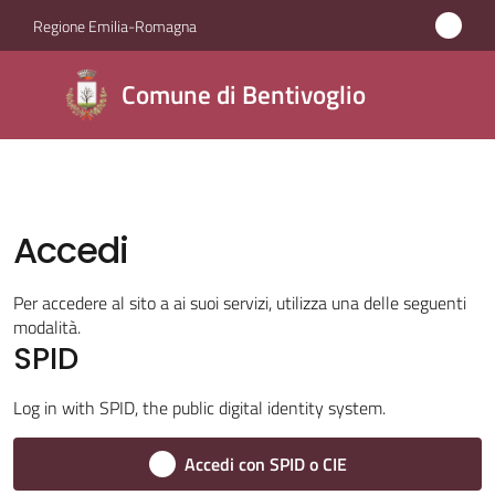
Vai al contenuto
Vai alla navigazione
Vai al footer
Regione Emilia-Romagna
Comune di
Comune di Bentivoglio
Bentivoglio
Amministrazione
Accedi
Novità
Per accedere al sito a ai suoi servizi, utilizza una delle seguenti
modalità.
Servizi
SPID
Vivere
Log in with SPID, the public digital identity system.
Bentivoglio
Accedi con SPID o CIE