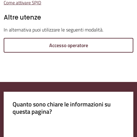
Come attivare SPID
Altre utenze
Amministrazione
Trasparente
In alternativa puoi utilizzare le seguenti modalità.
Accesso operatore
A
l
b
o
P
r
e
Quanto sono chiare le informazioni su
t
questa pagina?
o
r
Valuta da 1 a 5 stelle
i
o