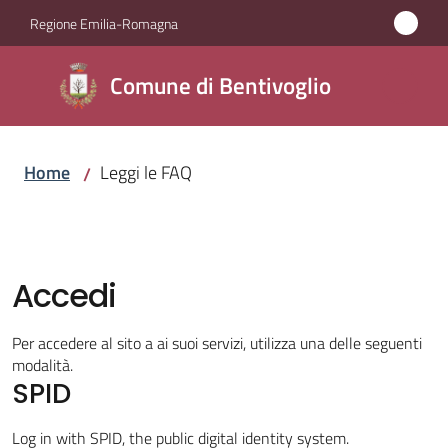
Vai al contenuto
Vai alla navigazione
Vai al footer
Regione Emilia-Romagna
Comune di
Comune di Bentivoglio
Bentivoglio
Home
Leggi le FAQ
/
Amministrazione
Novità
Accedi
Servizi
Per accedere al sito a ai suoi servizi, utilizza una delle seguenti
Vivere
modalità.
Bentivoglio
SPID
Log in with SPID, the public digital identity system.