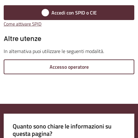
Accedi con SPID o CIE
Amministrazione
Come attivare SPID
Trasparente
Altre utenze
A
In alternativa puoi utilizzare le seguenti modalità.
l
b
Accesso operatore
o
P
r
e
t
o
r
Quanto sono chiare le informazioni su
i
questa pagina?
o