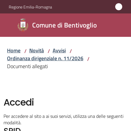
Vai al contenuto
Vai alla navigazione
Vai al footer
Regione Emilia-Romagna
Comune di
Comune di Bentivoglio
Bentivoglio
Home
Novità
Avvisi
/
/
/
Amministrazione
Ordinanza dirigenziale n. 11/2026
/
Documenti allegati
Novità
Menu selezionato
Servizi
Accedi
Vivere
Bentivoglio
Per accedere al sito a ai suoi servizi, utilizza una delle seguenti
modalità.
SPID