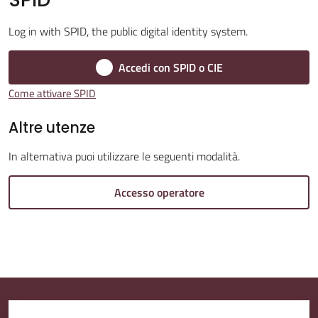
Log in with SPID, the public digital identity system.
Amministrazione
Trasparente
Accedi con SPID o CIE
Come attivare SPID
A
l
Altre utenze
b
In alternativa puoi utilizzare le seguenti modalità.
o
P
Accesso operatore
r
e
t
o
r
i
o