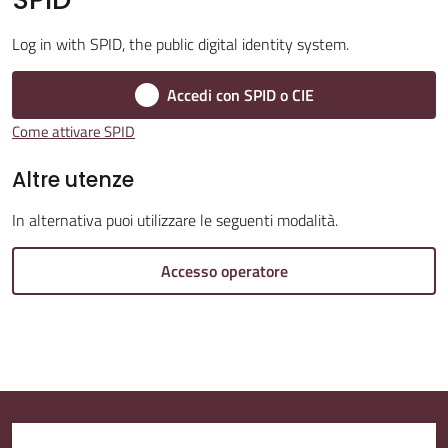
Log in with SPID, the public digital identity system.
Amministrazione
Trasparente
Accedi con SPID o CIE
Come attivare SPID
A
l
Altre utenze
b
In alternativa puoi utilizzare le seguenti modalità.
o
P
Accesso operatore
r
e
t
o
r
i
o