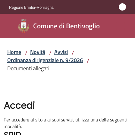
Vai al contenuto
Vai alla navigazione
Vai al footer
Regione Emilia-Romagna
Comune di
Comune di Bentivoglio
Bentivoglio
Home
Novità
Avvisi
/
/
/
Amministrazione
Ordinanza dirigenziale n. 9/2026
/
Documenti allegati
Novità
Menu selezionato
Servizi
Accedi
Vivere
Bentivoglio
Per accedere al sito a ai suoi servizi, utilizza una delle seguenti
modalità.
SPID