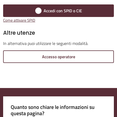
Accedi con SPID o CIE
Amministrazione
Come attivare SPID
Trasparente
Altre utenze
A
In alternativa puoi utilizzare le seguenti modalità.
l
b
Accesso operatore
o
P
r
e
t
o
r
Quanto sono chiare le informazioni su
i
questa pagina?
o