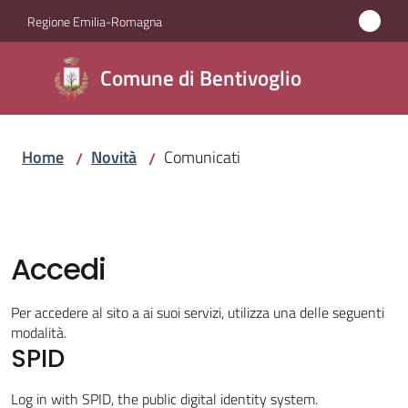
Vai al contenuto
Vai alla navigazione
Vai al footer
Regione Emilia-Romagna
Comune di
Comune di Bentivoglio
Bentivoglio
Home
Novità
Comunicati
/
/
Amministrazione
Novità
Menu selezionato
Accedi
Servizi
Per accedere al sito a ai suoi servizi, utilizza una delle seguenti
Vivere
modalità.
Bentivoglio
SPID
Log in with SPID, the public digital identity system.