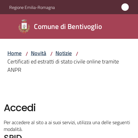
Vai al contenuto
Vai alla navigazione
Vai al footer
Regione Emilia-Romagna
Comune di
Comune di Bentivoglio
Bentivoglio
Home
Novità
Notizie
/
/
/
Amministrazione
Certificati ed estratti di stato civile online tramite
ANPR
Novità
Menu selezionato
Servizi
Accedi
Vivere
Bentivoglio
Per accedere al sito a ai suoi servizi, utilizza una delle seguenti
modalità.
SPID