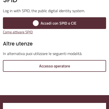
Log in with SPID, the public digital identity system.
Amministrazione
Trasparente
Accedi con SPID o CIE
Come attivare SPID
A
l
Altre utenze
b
In alternativa puoi utilizzare le seguenti modalità.
o
P
Accesso operatore
r
e
t
o
r
i
o