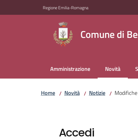
Vai al contenuto
Vai alla navigazione
Vai al footer
Regione Emilia-Romagna
Comune di Be
Amministrazione
Novità
S
Menu selezio
Home
Novità
Notizie
Modifiche 
/
/
/
Accedi