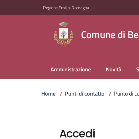
Vai al contenuto
Vai alla navigazione
Vai al footer
Regione Emilia-Romagna
Comune di Be
Amministrazione
Novità
S
Home
Punti di contatto
Punto di co
/
/
Accedi