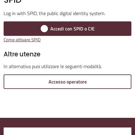
Log in with SPID, the public digital identity system.
Amministrazione
Trasparente
Accedi con SPID o CIE
Come attivare SPID
A
l
Altre utenze
b
In alternativa puoi utilizzare le seguenti modalità.
o
P
Accesso operatore
r
e
t
o
r
i
o