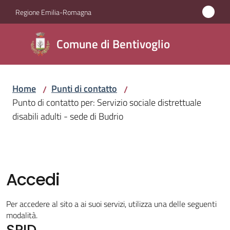
Vai al contenuto
Vai alla navigazione
Vai al footer
Regione Emilia-Romagna
Comune di
Comune di Bentivoglio
Bentivoglio
Home
Punti di contatto
/
/
Amministrazione
Punto di contatto per: Servizio sociale distrettuale
disabili adulti - sede di Budrio
Novità
Servizi
Accedi
Vivere
Bentivoglio
Per accedere al sito a ai suoi servizi, utilizza una delle seguenti
modalità.
SPID