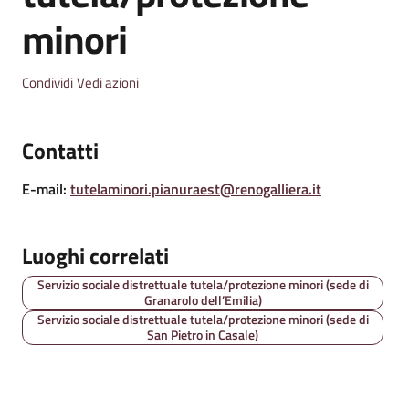
minori
Amministrazione
Trasparente
Condividi
Vedi azioni
A
l
Contatti
b
o
E-mail
:
tutelaminori.pianuraest@renogalliera.it
P
r
e
Luoghi correlati
t
Servizio sociale distrettuale tutela/protezione minori (sede di
o
Granarolo dell’Emilia)
r
Servizio sociale distrettuale tutela/protezione minori (sede di
i
San Pietro in Casale)
o
o
n