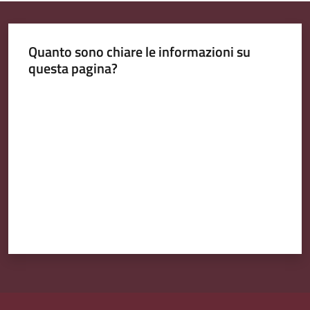
l
i
n
Quanto sono chiare le informazioni su
e
questa pagina?
Valuta da 1 a 5 stelle
Tutti
gli
argomenti...
Seguici
su