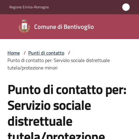
Vai al contenuto
Vai alla navigazione
Vai al footer
Regione Emilia-Romagna
Comune di
Comune di Bentivoglio
Bentivoglio
Home
/
Punti di contatto
/
Amministrazione
Punto di contatto per: Servizio sociale distrettuale
tutela/protezione minori
Novità
Punto di contatto per:
Salta al contenuto
Servizi
Servizio sociale
Vivere
distrettuale
Bentivoglio
tutela/protezione