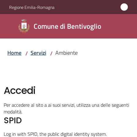
Vai al contenuto
Vai alla navigazione
Vai al footer
Regione Emilia-Romagna
Comune di
Comune di Bentivoglio
Bentivoglio
Home
Servizi
Ambiente
/
/
Amministrazione
Novità
Accedi
Servizi
Menu selezionato
Per accedere al sito a ai suoi servizi, utilizza una delle seguenti
Vivere
modalità.
Bentivoglio
SPID
Log in with SPID, the public digital identity system.