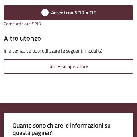
Accedi con SPID o CIE
Amministrazione
Come attivare SPID
Trasparente
Altre utenze
A
In alternativa puoi utilizzare le seguenti modalità.
l
b
Accesso operatore
o
P
r
e
t
o
r
Quanto sono chiare le informazioni su
i
questa pagina?
o