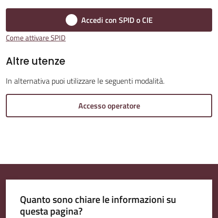
Accedi con SPID o CIE
Amministrazione
Come attivare SPID
Trasparente
Altre utenze
A
In alternativa puoi utilizzare le seguenti modalità.
l
b
Accesso operatore
o
P
r
e
t
o
r
Quanto sono chiare le informazioni su
i
questa pagina?
o