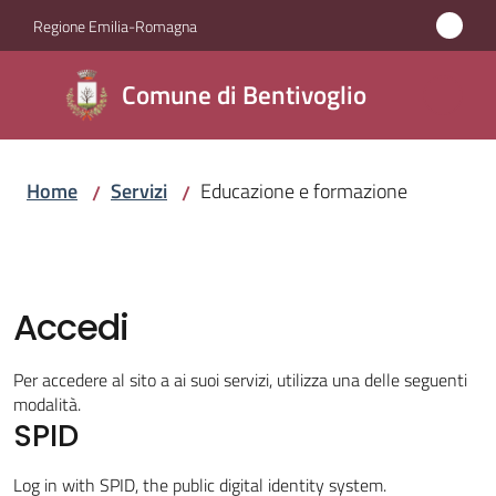
Vai al contenuto
Vai alla navigazione
Vai al footer
Regione Emilia-Romagna
Comune di
Comune di Bentivoglio
Bentivoglio
Home
Servizi
Educazione e formazione
/
/
Amministrazione
Novità
Accedi
Servizi
Menu selezionato
Per accedere al sito a ai suoi servizi, utilizza una delle seguenti
Vivere
modalità.
Bentivoglio
SPID
Log in with SPID, the public digital identity system.