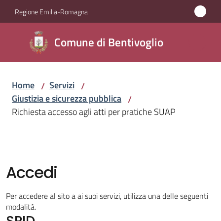
Vai al contenuto
Vai alla navigazione
Vai al footer
Regione Emilia-Romagna
Comune di
Comune di Bentivoglio
Bentivoglio
Home
Servizi
/
/
Amministrazione
Giustizia e sicurezza pubblica
/
Richiesta accesso agli atti per pratiche SUAP
Novità
Servizi
Menu selezionato
Accedi
Vivere
Bentivoglio
Per accedere al sito a ai suoi servizi, utilizza una delle seguenti
modalità.
SPID