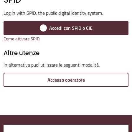
Log in with SPID, the public digital identity system.
Amministrazione
Trasparente
Accedi con SPID o CIE
Come attivare SPID
A
l
Altre utenze
b
In alternativa puoi utilizzare le seguenti modalità.
o
P
Accesso operatore
r
e
t
o
r
i
o