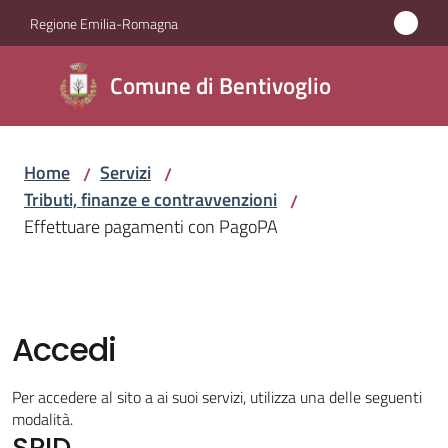
Vai al contenuto
Vai alla navigazione
Vai al footer
Regione Emilia-Romagna
Comune di
Comune di Bentivoglio
Bentivoglio
Home
Servizi
/
/
Amministrazione
Tributi, finanze e contravvenzioni
/
Effettuare pagamenti con PagoPA
Novità
Servizi
Menu selezionato
Accedi
Vivere
Bentivoglio
Per accedere al sito a ai suoi servizi, utilizza una delle seguenti
modalità.
SPID