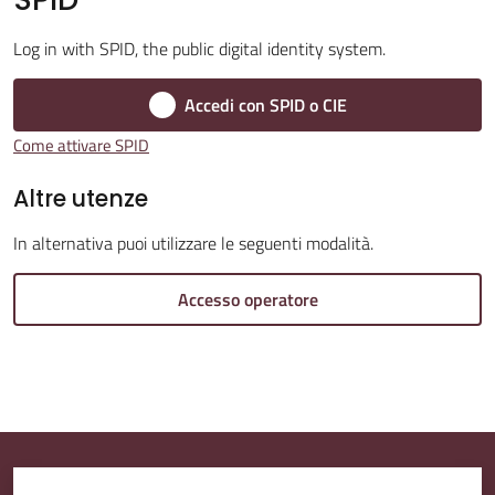
Log in with SPID, the public digital identity system.
Amministrazione
Trasparente
Accedi con SPID o CIE
Come attivare SPID
A
l
Altre utenze
b
In alternativa puoi utilizzare le seguenti modalità.
o
P
Accesso operatore
r
e
t
o
r
i
o