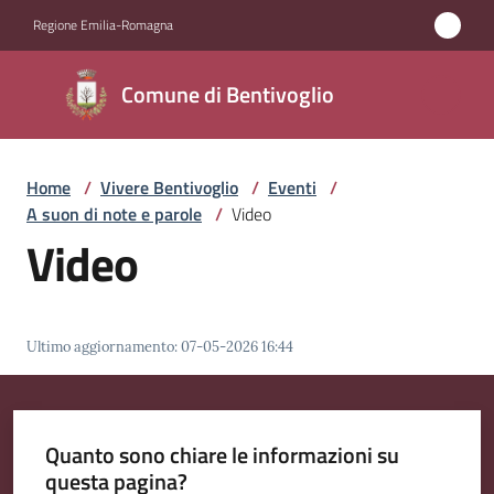
Vai al contenuto
Vai alla navigazione
Vai al footer
Regione Emilia-Romagna
Comune di
Comune di Bentivoglio
Bentivoglio
Home
/
Vivere Bentivoglio
/
Eventi
/
Amministrazione
A suon di note e parole
/
Video
Video
Novità
Servizi
Ultimo aggiornamento
:
07-05-2026 16:44
Vivere
Bentivoglio
Menu selezionato
Quanto sono chiare le informazioni su
questa pagina?