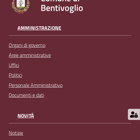
Bentivoglio
l
i
n
e
AMMINISTRAZIONE
Organi di governo
Tutti
gli
Aree amministrative
argomenti...
Uffici
Politici
Personale Amministrativo
Seguici
Documenti e dati
su
NOVITÀ
Notizie