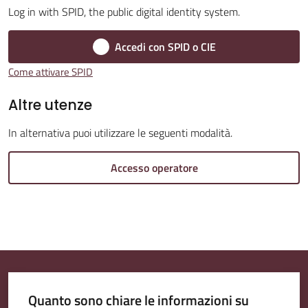
Log in with SPID, the public digital identity system.
Amministrazione
Accedi con SPID o CIE
Trasparente
Come attivare SPID
A
Altre utenze
l
In alternativa puoi utilizzare le seguenti modalità.
b
o
Accesso operatore
P
r
e
t
o
r
i
Quanto sono chiare le informazioni su
o