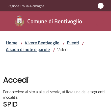
Vai al contenuto
Vai alla navigazione
Vai al footer
Regione Emilia-Romagna
Comune di
Comune di Bentivoglio
Bentivoglio
Home
Vivere Bentivoglio
Eventi
/
/
/
Amministrazione
A suon di note e parole
Video
/
Novità
Servizi
Accedi
Vivere
Per accedere al sito a ai suoi servizi, utilizza una delle seguenti
Bentivoglio
modalità.
Menu selezionato
SPID