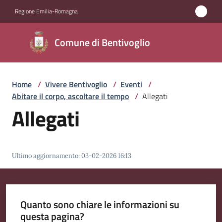
Vai al contenuto
Vai alla navigazione
Vai al footer
Regione Emilia-Romagna
Comune di
Comune di Bentivoglio
Bentivoglio
Home
/
Vivere Bentivoglio
/
Eventi
/
Amministrazione
Abitare il corpo, ascoltare il tempo
/
Allegati
Allegati
Novità
Servizi
Ultimo aggiornamento
:
03-02-2026 16:13
Vivere
Bentivoglio
Menu selezionato
Quanto sono chiare le informazioni su
questa pagina?