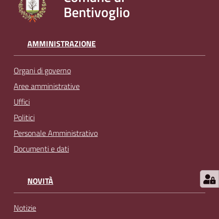
Bentivoglio
l
i
n
e
AMMINISTRAZIONE
Organi di governo
Tutti
gli
Aree amministrative
argomenti...
Uffici
Politici
Personale Amministrativo
Seguici
Documenti e dati
su
NOVITÀ
Notizie