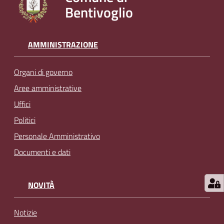
Bentivoglio
l
i
n
e
AMMINISTRAZIONE
Organi di governo
Tutti
gli
Aree amministrative
argomenti...
Uffici
Politici
Personale Amministrativo
Seguici
Documenti e dati
su
NOVITÀ
Notizie