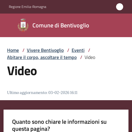
Vai al contenuto
Vai alla navigazione
Vai al footer
Regione Emilia-Romagna
Comune di
Comune di Bentivoglio
Bentivoglio
Home
/
Vivere Bentivoglio
/
Eventi
/
Amministrazione
Abitare il corpo, ascoltare il tempo
/
Video
Video
Novità
Servizi
Ultimo aggiornamento
:
03-02-2026 16:11
Vivere
Bentivoglio
Menu selezionato
Quanto sono chiare le informazioni su
questa pagina?