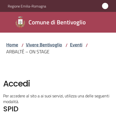
Vai al contenuto
Vai alla navigazione
Vai al footer
Regione Emilia-Romagna
Comune di
Comune di Bentivoglio
Bentivoglio
Home
Vivere Bentivoglio
Eventi
/
/
/
Amministrazione
ARBALTÉ – ON STAGE
Novità
Servizi
Accedi
Vivere
Per accedere al sito a ai suoi servizi, utilizza una delle seguenti
Bentivoglio
modalità.
Menu selezionato
SPID