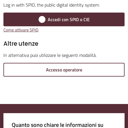
Log in with SPID, the public digital identity system.
Amministrazione
Accedi con SPID o CIE
Trasparente
Come attivare SPID
A
Altre utenze
l
In alternativa puoi utilizzare le seguenti modalità.
b
o
Accesso operatore
P
r
e
t
o
r
i
Quanto sono chiare le informazioni su
o