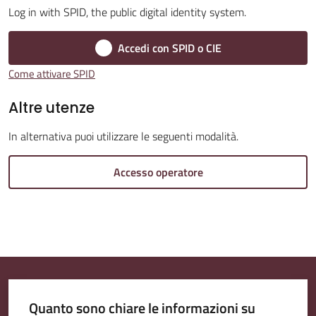
Log in with SPID, the public digital identity system.
Amministrazione
Accedi con SPID o CIE
Trasparente
Come attivare SPID
A
Altre utenze
l
In alternativa puoi utilizzare le seguenti modalità.
b
o
Accesso operatore
P
r
e
t
o
r
i
Quanto sono chiare le informazioni su
o