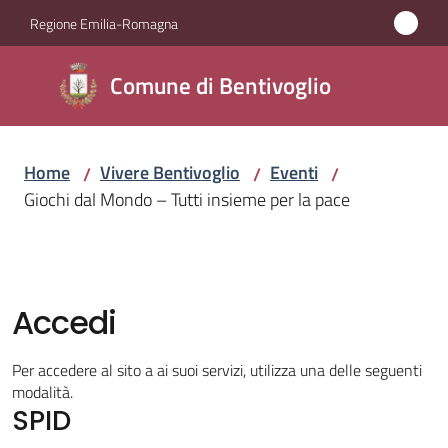
Vai al contenuto
Vai alla navigazione
Vai al footer
Regione Emilia-Romagna
Comune di
Comune di Bentivoglio
Bentivoglio
Home
Vivere Bentivoglio
Eventi
/
/
/
Amministrazione
Giochi dal Mondo – Tutti insieme per la pace
Novità
Servizi
Accedi
Vivere
Per accedere al sito a ai suoi servizi, utilizza una delle seguenti
Bentivoglio
modalità.
Menu selezionato
SPID