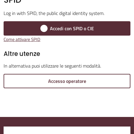
Log in with SPID, the public digital identity system.
Amministrazione
Trasparente
Accedi con SPID o CIE
Come attivare SPID
A
l
Altre utenze
b
In alternativa puoi utilizzare le seguenti modalità.
o
P
Accesso operatore
r
e
t
o
r
i
o