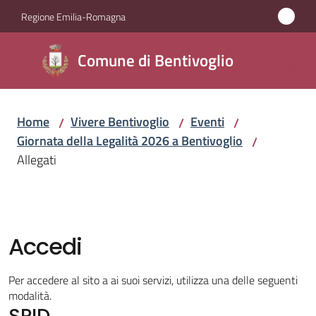
Vai al contenuto
Vai alla navigazione
Vai al footer
Regione Emilia-Romagna
Comune di
Comune di Bentivoglio
Bentivoglio
Home
Vivere Bentivoglio
Eventi
/
/
/
Amministrazione
Giornata della Legalità 2026 a Bentivoglio
/
Allegati
Novità
Servizi
Accedi
Vivere
Bentivoglio
Per accedere al sito a ai suoi servizi, utilizza una delle seguenti
Menu selezionato
modalità.
SPID