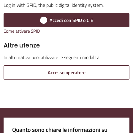
Log in with SPID, the public digital identity system.
Amministrazione
Accedi con SPID o CIE
Trasparente
Come attivare SPID
A
Altre utenze
l
In alternativa puoi utilizzare le seguenti modalità.
b
o
Accesso operatore
P
r
e
t
o
r
i
Quanto sono chiare le informazioni su
o