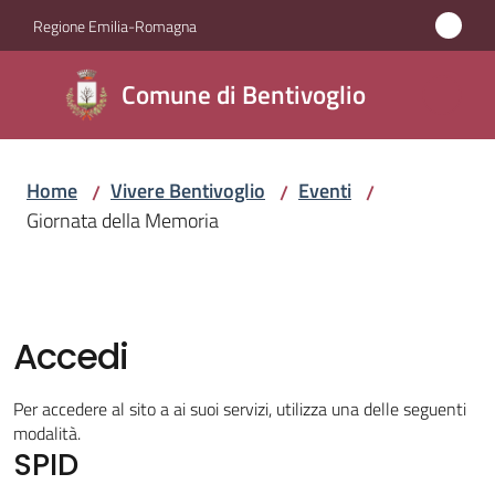
Vai al contenuto
Vai alla navigazione
Vai al footer
Regione Emilia-Romagna
Comune di
Comune di Bentivoglio
Bentivoglio
Home
Vivere Bentivoglio
Eventi
/
/
/
Amministrazione
Giornata della Memoria
Novità
Servizi
Accedi
Vivere
Per accedere al sito a ai suoi servizi, utilizza una delle seguenti
Bentivoglio
modalità.
Menu selezionato
SPID