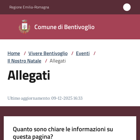
Vai al contenuto
Vai alla navigazione
Vai al footer
Regione Emilia-Romagna
Comune di
Comune di Bentivoglio
Bentivoglio
Home
/
Vivere Bentivoglio
/
Eventi
/
Amministrazione
Il Nostro Natale
/
Allegati
Allegati
Novità
Servizi
Ultimo aggiornamento
:
09-12-2025 16:33
Vivere
Bentivoglio
Menu selezionato
Quanto sono chiare le informazioni su
questa pagina?