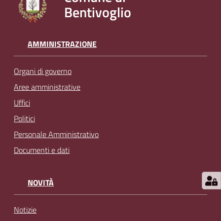
Bentivoglio
l
i
n
e
AMMINISTRAZIONE
Organi di governo
Tutti
gli
Aree amministrative
argomenti...
Uffici
Politici
Personale Amministrativo
Seguici
Documenti e dati
su
NOVITÀ
Notizie