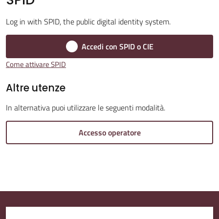
Log in with SPID, the public digital identity system.
Amministrazione
Trasparente
Accedi con SPID o CIE
Come attivare SPID
A
l
Altre utenze
b
In alternativa puoi utilizzare le seguenti modalità.
o
P
Accesso operatore
r
e
t
o
r
i
o