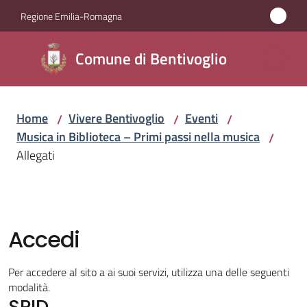
Vai al contenuto
Vai alla navigazione
Vai al footer
Regione Emilia-Romagna
Comune di
Comune di Bentivoglio
Bentivoglio
Home
Vivere Bentivoglio
Eventi
/
/
/
Amministrazione
Musica in Biblioteca – Primi passi nella musica
/
Allegati
Novità
Servizi
Accedi
Vivere
Bentivoglio
Per accedere al sito a ai suoi servizi, utilizza una delle seguenti
Menu selezionato
modalità.
SPID