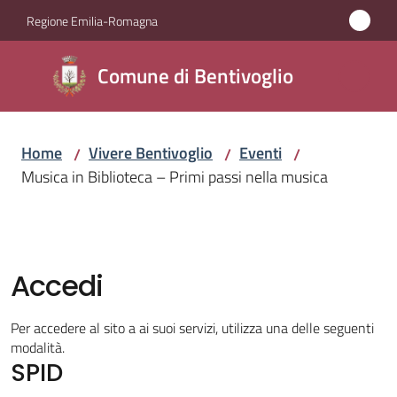
Vai al contenuto
Vai alla navigazione
Vai al footer
Regione Emilia-Romagna
Comune di
Comune di Bentivoglio
Bentivoglio
Home
Vivere Bentivoglio
Eventi
/
/
/
Amministrazione
Musica in Biblioteca – Primi passi nella musica
Novità
Servizi
Accedi
Vivere
Per accedere al sito a ai suoi servizi, utilizza una delle seguenti
Bentivoglio
modalità.
Menu selezionato
SPID