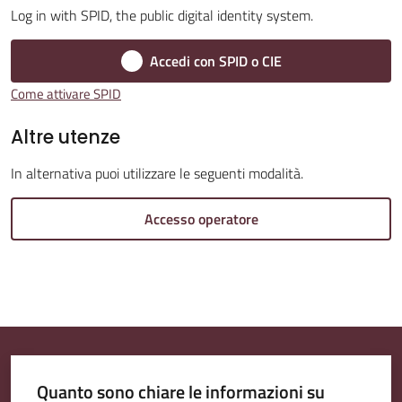
Log in with SPID, the public digital identity system.
Amministrazione
Accedi con SPID o CIE
Trasparente
Come attivare SPID
A
Altre utenze
l
In alternativa puoi utilizzare le seguenti modalità.
b
o
Accesso operatore
P
r
e
t
o
r
i
Quanto sono chiare le informazioni su
o