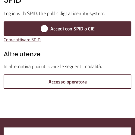
Log in with SPID, the public digital identity system.
Amministrazione
Trasparente
Accedi con SPID o CIE
Come attivare SPID
A
l
Altre utenze
b
In alternativa puoi utilizzare le seguenti modalità.
o
P
Accesso operatore
r
e
t
o
r
i
o