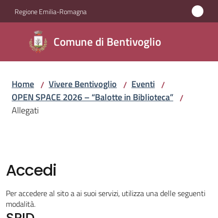
Vai al contenuto
Vai alla navigazione
Vai al footer
Regione Emilia-Romagna
Comune di
Comune di Bentivoglio
Bentivoglio
Home
Vivere Bentivoglio
Eventi
/
/
/
Amministrazione
OPEN SPACE 2026 – “Balotte in Biblioteca”
/
Allegati
Novità
Servizi
Accedi
Vivere
Bentivoglio
Per accedere al sito a ai suoi servizi, utilizza una delle seguenti
Menu selezionato
modalità.
SPID