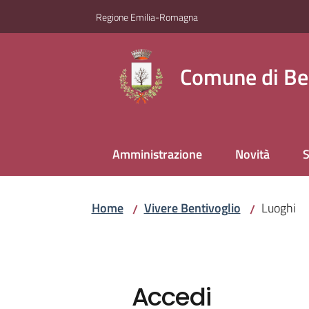
Vai al contenuto
Vai alla navigazione
Vai al footer
Regione Emilia-Romagna
Comune di Be
Amministrazione
Novità
S
Home
Vivere Bentivoglio
Luoghi
/
/
Accedi